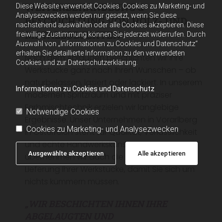
WEITERBEHANDLUNG &
Diese Website verwendet Cookies. Cookies zu Marketing- und
Analysezwecken werden nur gesetzt, wenn Sie diese
BESCHICHTUNG VON HOLZ- UND
nachstehend auswählen oder alle Cookies akzeptieren. Diese
METALLOBJEKTEN
freiwillige Zustimmung können Sie jederzeit widerrufen. Durch
Auswahl von „Informationen zu Cookies und Datenschutz“
erhalten Sie detaillierte Information zu den verwendeten
Nach dem Ablaugen beschichten wir Ihre
Cookies und zur Datenschutzerklärung.
Werkstücke ganz nach Ihren Wünschen – ob
naturbelassen, lasiert oder lackiert. In unserem
Informationen zu Cookies und Datenschutz
modernen Spritzraum und mit präziser
Farbmischtechnik erzielen wir langlebige
Notwendige Cookies
Ergebnisse. Unser Unternehmen in Vorarlberg
Cookies zu Marketing- und Analysezwecken
in Österreich steht für Qualität, Verlässlichkeit
und echte Handwerkskunst. Gerne
Ausgewählte akzeptieren
Alle akzeptieren
übernehmen wir auch die Abholung und
Lieferung Ihrer Werkstücke, damit Sie sich um
nichts kümmern müssen.
„WIR BESCHICHTEN IHNEN IHRE
ABGELAUGTEN UND